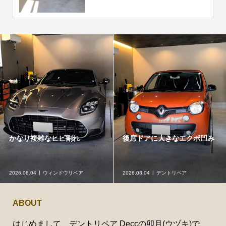
かなり複雑なヒビ割れ
後席ドアに大きなエクボ凹み
2026.08.04
ウィンドウリペア
2026.08.04
デントリペア
ABOUT
はじめまして、デントリペア Deccの卯月(ウヅキ)で