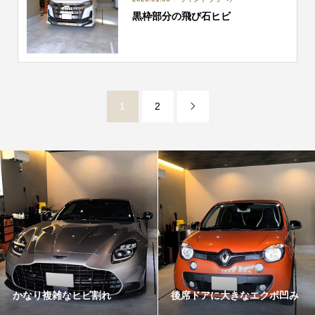
黒枠部分の飛び石ヒビ
1
2

かなり複雑なヒビ割れ
後席ドアに大きなエクボ凹み