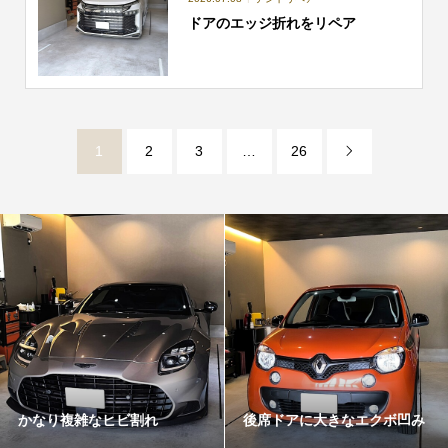
ドアのエッジ折れをリペア
1
2
3
…
26

かなり複雑なヒビ割れ
後席ドアに大きなエクボ凹み