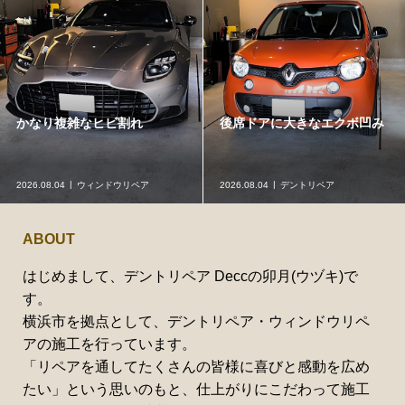
かなり複雑なヒビ割れ
後席ドアに大きなエクボ凹み
2026.08.04
ウィンドウリペア
2026.08.04
デントリペア
ABOUT
はじめまして、デントリペア Deccの卯月(ウヅキ)で
す。
横浜市を拠点として、デントリペア・ウィンドウリペ
アの施工を行っています。
「リペアを通してたくさんの皆様に喜びと感動を広め
たい」という思いのもと、仕上がりにこだわって施工