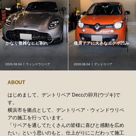
かなり複雑なヒビ割れ
後席ドアに大きなエクボ凹み
2026.08.04
ウィンドウリペア
2026.08.04
デントリペア
ABOUT
はじめまして、デントリペア Deccの卯月(ウヅキ)で
す。
横浜市を拠点として、デントリペア・ウィンドウリペ
アの施工を行っています。
「リペアを通してたくさんの皆様に喜びと感動を広め
たい」という思いのもと、仕上がりにこだわって施工