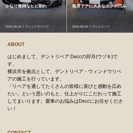
かなり複雑なヒビ割れ
後席ドアに大きなエクボ凹み
2026.08.04
ウィンドウリペア
2026.08.04
デントリペア
ABOUT
はじめまして、デントリペア Deccの卯月(ウヅキ)で
す。
横浜市を拠点として、デントリペア・ウィンドウリペ
アの施工を行っています。
「リペアを通してたくさんの皆様に喜びと感動を広め
たい」という思いのもと、仕上がりにこだわって施工
してまいります。愛車のお悩みはDeccにお任せくださ
い！
CONTACT