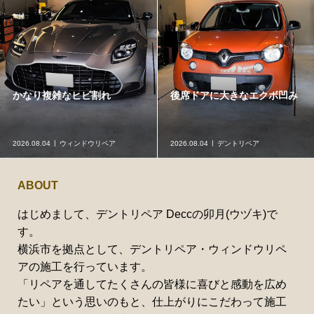
かなり複雑なヒビ割れ
後席ドアに大きなエクボ凹み
2026.08.04
ウィンドウリペア
2026.08.04
デントリペア
ABOUT
はじめまして、デントリペア Deccの卯月(ウヅキ)で
す。
横浜市を拠点として、デントリペア・ウィンドウリペ
アの施工を行っています。
「リペアを通してたくさんの皆様に喜びと感動を広め
たい」という思いのもと、仕上がりにこだわって施工