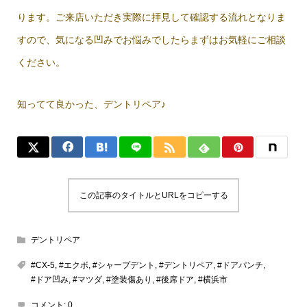
ります。ご来店いただき実際に拝見して確認する流れとなりま
すので、気になる凹みでお悩みでしたらまずはお気軽にご相談
ください。
知ってて良かった、デントリペア♪
この記事のタイトルとURLをコピーする
デントリペア
#CX-5
,
#エクボ
,
#シャープデント
,
#デントリペア
,
#ドアパンチ
,
#ドア凹み
,
#マツダ
,
#塗装傷あり
,
#後席ドア
,
#横浜市
コメント:
0