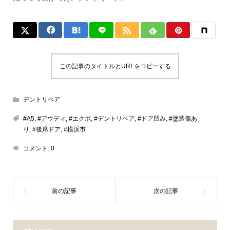
この記事のタイトルとURLをコピーする
デントリペア
#A5
,
#アウディ
,
#エクボ
,
#デントリペア
,
#ドア凹み
,
#塗装傷あ
り
,
#後席ドア
,
#横浜市
コメント:
0