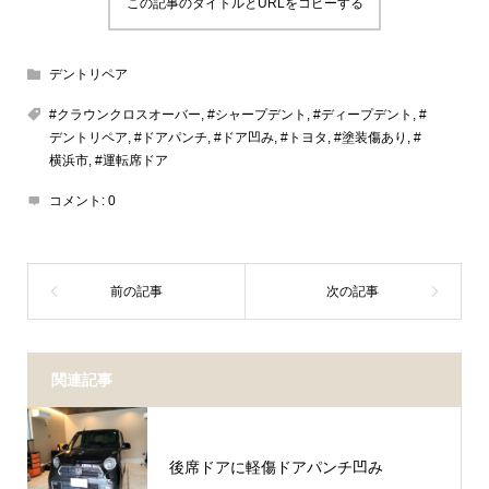
この記事のタイトルとURLをコピーする
デントリペア
#クラウンクロスオーバー
,
#シャープデント
,
#ディープデント
,
#
デントリペア
,
#ドアパンチ
,
#ドア凹み
,
#トヨタ
,
#塗装傷あり
,
#
横浜市
,
#運転席ドア
コメント:
0
関連記事
後席ドアに軽傷ドアパンチ凹み