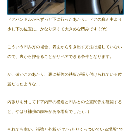
ドアハンドルからずっと下に行ったあたり。ドアの真ん中より
少し下の位置に、かなり深くて大きめな凹みです ( ;∀;)
こういう凹み方の場合、表面から引き出す方法は適していない
ので、裏から押せることがリペアできる条件となります。
が、確かこのあたり、裏に補強の鉄板が張り付けられている位
置だったような…
内張りを外してドア内部の構造と凹みとの位置関係を確認する
と、やはり補強の鉄板がある場所でした (-.-)
それでも幸い、補強と外板が “ぴったりくっついている場所” で