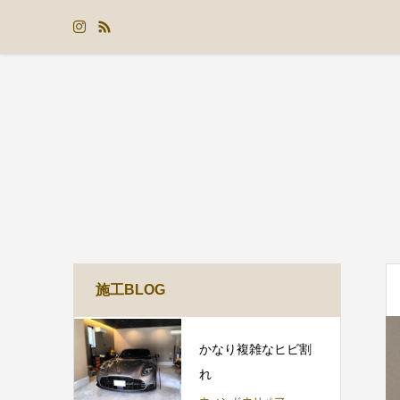
施工BLOG
かなり複雑なヒビ割
れ