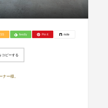
SS
feedly
Pin it
note
をコピーする
ーナー様。