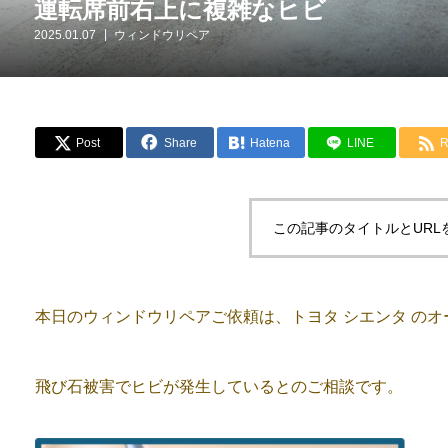
運転席前右上に複雑なヒビ
2025.01.07
ウィンドウリペア
Post
Share
Hatena
LINE
R
この記事のタイトルとURL
本日のウィンドウリペアご依頼は、トヨタ シエンタ のオ
飛び石被害でヒビが発生しているとのご相談です。