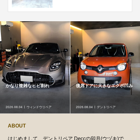
かなり複雑なヒビ割れ
後席ドアに大きなエクボ凹み
2026.08.04
ウィンドウリペア
2026.08.04
デントリペア
ABOUT
はじめまして、デントリペア Deccの卯月(ウヅキ)で