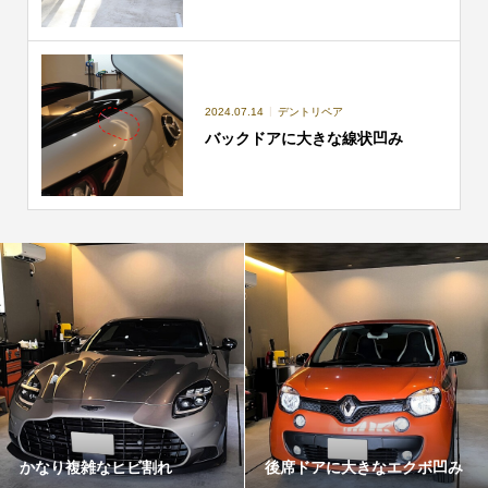
2024.07.14
デントリペア
バックドアに大きな線状凹み
かなり複雑なヒビ割れ
後席ドアに大きなエクボ凹み